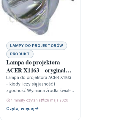
LAMPY DO PROJEKTORÓW
PRODUKT
Lampa do projektora
ACER X1163 – oryginalna
lampa bez modułu
Lampa do projektora ACER X1163
– kiedy liczy się jasność i
zgodność Wymiana źródła światła
w projektorze to jeden z
4 minuty czytania
28 maja 2026
najprostszych sposobów, by
Czytaj więcej
przywrócić…