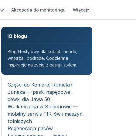
ów
Akcesoria do monitoringu
Więcej
O blogu
Blog lifestylowy dla kobiet – moda,
wnętrza i podróże. Codzienne
inspiracje na życie z pasją i stylem.
Części do Komara, Rometa i
Junaka — paski napędowe i
cewki dla Jawa 50
Wulkanizacja w Sulechowie —
mobilny serwis TIR-ów i maszyn
rolniczych
Regeneracja pasów
bezpieczeństwa — kiedy i