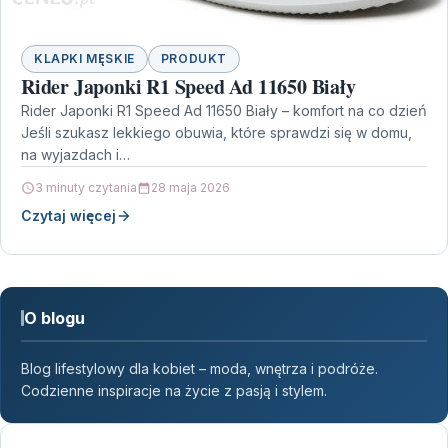
KLAPKI MĘSKIE
PRODUKT
Rider Japonki R1 Speed Ad 11650 Biały
Rider Japonki R1 Speed Ad 11650 Biały – komfort na co dzień
Jeśli szukasz lekkiego obuwia, które sprawdzi się w domu,
na wyjazdach i…
3 minuty czytania
28 maja 2026
Czytaj więcej
O blogu
Blog lifestylowy dla kobiet – moda, wnętrza i podróże.
Codzienne inspiracje na życie z pasją i stylem.