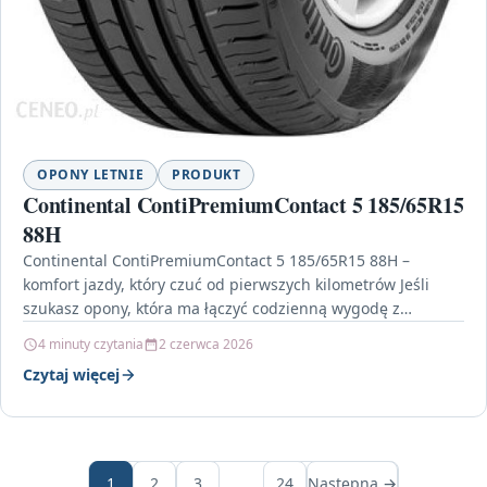
OPONY LETNIE
PRODUKT
Continental ContiPremiumContact 5 185/65R15
88H
Continental ContiPremiumContact 5 185/65R15 88H –
komfort jazdy, który czuć od pierwszych kilometrów Jeśli
szukasz opony, która ma łączyć codzienną wygodę z
pewnym prowadzeniem,…
4 minuty czytania
2 czerwca 2026
Czytaj więcej
1
2
3
…
24
Następna →