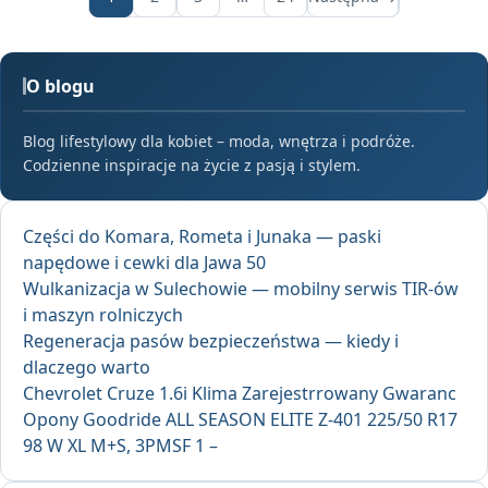
O blogu
Blog lifestylowy dla kobiet – moda, wnętrza i podróże.
Codzienne inspiracje na życie z pasją i stylem.
Części do Komara, Rometa i Junaka — paski
napędowe i cewki dla Jawa 50
Wulkanizacja w Sulechowie — mobilny serwis TIR-ów
i maszyn rolniczych
Regeneracja pasów bezpieczeństwa — kiedy i
dlaczego warto
Chevrolet Cruze 1.6i Klima Zarejestrrowany Gwaranc
Opony Goodride ALL SEASON ELITE Z-401 225/50 R17
98 W XL M+S, 3PMSF 1 –