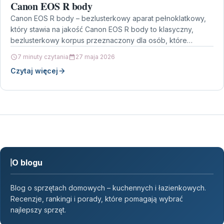
Canon EOS R body
Canon EOS R body – bezlusterkowy aparat pełnoklatkowy,
który stawia na jakość Canon EOS R body to klasyczny,
bezlusterkowy korpus przeznaczony dla osób, które…
7 minuty czytania
27 maja 2026
Czytaj więcej
O blogu
Blog o sprzętach domowych – kuchennych i łazienkowych.
Recenzje, rankingi i porady, które pomagają wybrać
najlepszy sprzęt.