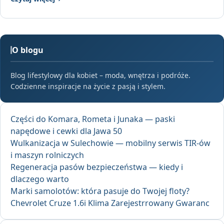
O blogu
Blog lifestylowy dla kobiet – moda, wnętrza i podróże.
Codzienne inspiracje na życie z pasją i stylem.
Części do Komara, Rometa i Junaka — paski
napędowe i cewki dla Jawa 50
Wulkanizacja w Sulechowie — mobilny serwis TIR-ów
i maszyn rolniczych
Regeneracja pasów bezpieczeństwa — kiedy i
dlaczego warto
Marki samolotów: która pasuje do Twojej floty?
Chevrolet Cruze 1.6i Klima Zarejestrrowany Gwaranc