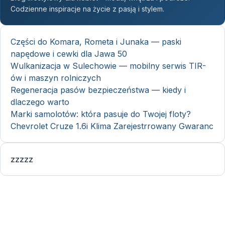
Codzienne inspiracje na życie z pasją i stylem.
Części do Komara, Rometa i Junaka — paski
napędowe i cewki dla Jawa 50
Wulkanizacja w Sulechowie — mobilny serwis TIR-
ów i maszyn rolniczych
Regeneracja pasów bezpieczeństwa — kiedy i
dlaczego warto
Marki samolotów: która pasuje do Twojej floty?
Chevrolet Cruze 1.6i Klima Zarejestrrowany Gwaranc
zzzzz