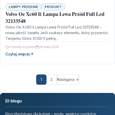
LAMPY PRZEDNIE
PRODUKT
Volvo Oe Xc60 Ii Lampa Lewa Przód Full Led
32133548
Volvo Oe Xc60 Ii Lampa Lewa Przód Full Led 32133548 –
nowa jakość światła Jeśli szukasz elementu, który przywróci
Twojemu Volvo XC60 II pełną…
4 minuty czytania
29 maja 2026
Czytaj więcej
1
2
Następna →
O blogu
Blog lifestylowy dla kobiet – moda, wnętrza i podróże.