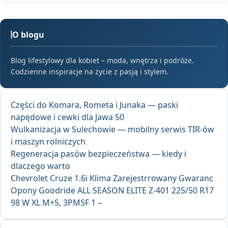
O blogu
Blog lifestylowy dla kobiet – moda, wnętrza i podróże.
Codzienne inspiracje na życie z pasją i stylem.
Części do Komara, Rometa i Junaka — paski
napędowe i cewki dla Jawa 50
Wulkanizacja w Sulechowie — mobilny serwis TIR-ów
i maszyn rolniczych
Regeneracja pasów bezpieczeństwa — kiedy i
dlaczego warto
Chevrolet Cruze 1.6i Klima Zarejestrrowany Gwaranc
Opony Goodride ALL SEASON ELITE Z-401 225/50 R17
98 W XL M+S, 3PMSF 1 –