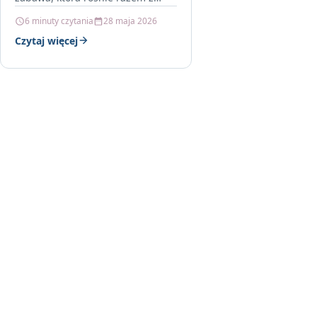
dzieckiem Scootandride
6 minuty czytania
28 maja 2026
Highwaykick 1 2w1 Jeździk I
Czytaj więcej
Hulajnoga Peach to…