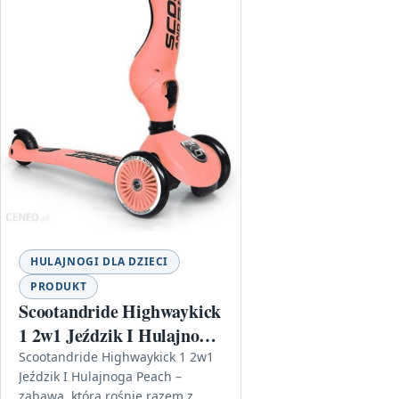
HULAJNOGI DLA DZIECI
PRODUKT
Scootandride Highwaykick
1 2w1 Jeździk I Hulajnoga
Peach
Scootandride Highwaykick 1 2w1
Jeździk I Hulajnoga Peach –
zabawa, która rośnie razem z