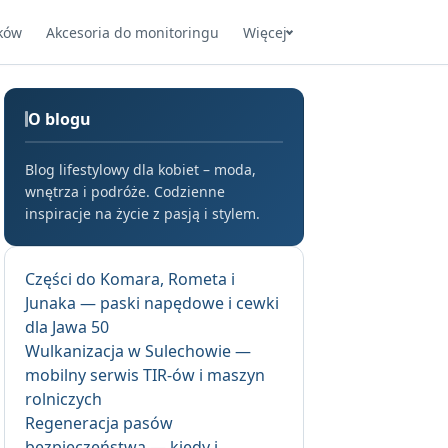
ków
Akcesoria do monitoringu
Więcej
O blogu
Blog lifestylowy dla kobiet – moda,
wnętrza i podróże. Codzienne
inspiracje na życie z pasją i stylem.
Części do Komara, Rometa i
Junaka — paski napędowe i cewki
dla Jawa 50
Wulkanizacja w Sulechowie —
mobilny serwis TIR-ów i maszyn
rolniczych
Regeneracja pasów
bezpieczeństwa — kiedy i