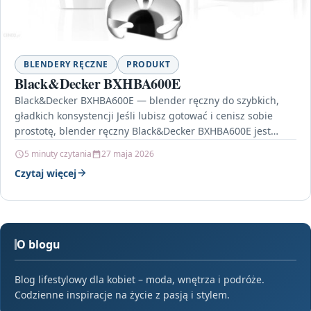
BLENDERY RĘCZNE
PRODUKT
Black&Decker BXHBA600E
Black&Decker BXHBA600E — blender ręczny do szybkich,
gładkich konsystencji Jeśli lubisz gotować i cenisz sobie
prostotę, blender ręczny Black&Decker BXHBA600E jest
sprzętem, który sprawdza…
5 minuty czytania
27 maja 2026
Czytaj więcej
O blogu
Blog lifestylowy dla kobiet – moda, wnętrza i podróże.
Codzienne inspiracje na życie z pasją i stylem.