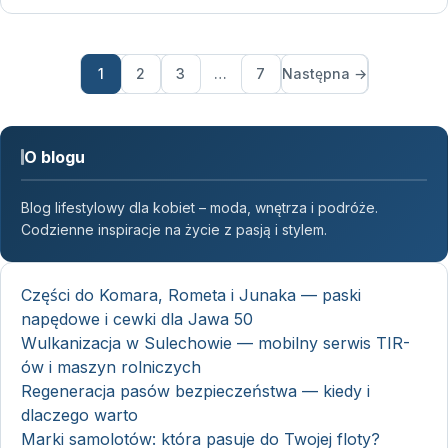
1
2
3
…
7
Następna →
O blogu
Blog lifestylowy dla kobiet – moda, wnętrza i podróże.
Codzienne inspiracje na życie z pasją i stylem.
Części do Komara, Rometa i Junaka — paski
napędowe i cewki dla Jawa 50
Wulkanizacja w Sulechowie — mobilny serwis TIR-
ów i maszyn rolniczych
Regeneracja pasów bezpieczeństwa — kiedy i
dlaczego warto
Marki samolotów: która pasuje do Twojej floty?