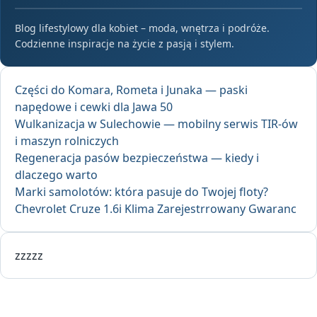
Blog lifestylowy dla kobiet – moda, wnętrza i podróże.
Codzienne inspiracje na życie z pasją i stylem.
Części do Komara, Rometa i Junaka — paski
napędowe i cewki dla Jawa 50
Wulkanizacja w Sulechowie — mobilny serwis TIR-ów
i maszyn rolniczych
Regeneracja pasów bezpieczeństwa — kiedy i
dlaczego warto
Marki samolotów: która pasuje do Twojej floty?
Chevrolet Cruze 1.6i Klima Zarejestrrowany Gwaranc
zzzzz