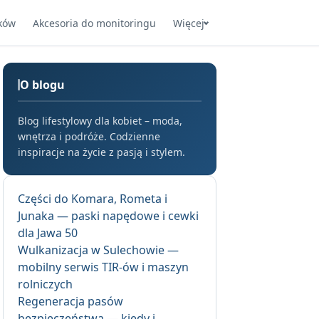
ków
Akcesoria do monitoringu
Więcej
O blogu
Blog lifestylowy dla kobiet – moda,
wnętrza i podróże. Codzienne
inspiracje na życie z pasją i stylem.
Części do Komara, Rometa i
Junaka — paski napędowe i cewki
dla Jawa 50
Wulkanizacja w Sulechowie —
mobilny serwis TIR-ów i maszyn
rolniczych
Regeneracja pasów
bezpieczeństwa — kiedy i