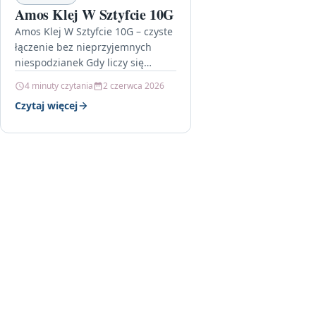
Amos Klej W Sztyfcie 10G
Amos Klej W Sztyfcie 10G – czyste
łączenie bez nieprzyjemnych
niespodzianek Gdy liczy się
precyzja i estetyka pracy, dobór
4 minuty czytania
2 czerwca 2026
odpowiedniego kleju ma
Czytaj więcej
ogromne znaczenie.…