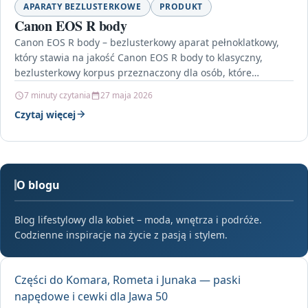
APARATY BEZLUSTERKOWE
PRODUKT
Canon EOS R body
Canon EOS R body – bezlusterkowy aparat pełnoklatkowy,
który stawia na jakość Canon EOS R body to klasyczny,
bezlusterkowy korpus przeznaczony dla osób, które…
7 minuty czytania
27 maja 2026
Czytaj więcej
O blogu
Blog lifestylowy dla kobiet – moda, wnętrza i podróże.
Codzienne inspiracje na życie z pasją i stylem.
Części do Komara, Rometa i Junaka — paski
napędowe i cewki dla Jawa 50