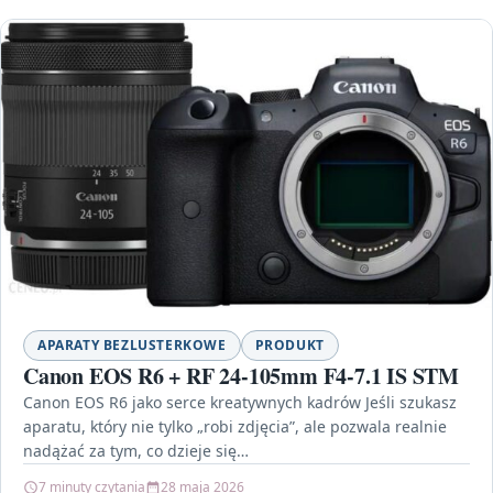
APARATY BEZLUSTERKOWE
PRODUKT
Canon EOS R6 + RF 24-105mm F4-7.1 IS STM
Canon EOS R6 jako serce kreatywnych kadrów Jeśli szukasz
aparatu, który nie tylko „robi zdjęcia”, ale pozwala realnie
nadążać za tym, co dzieje się…
7 minuty czytania
28 maja 2026