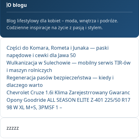
O blogu
Blog lifestylowy dla kobiet – moda, wnętrza i podróże.
Codzienne inspiracje na życie z pasją i stylem.
Części do Komara, Rometa i Junaka — paski
napędowe i cewki dla Jawa 50
Wulkanizacja w Sulechowie — mobilny serwis TIR-ów
i maszyn rolniczych
Regeneracja pasów bezpieczeństwa — kiedy i
dlaczego warto
Chevrolet Cruze 1.6i Klima Zarejestrrowany Gwaranc
Opony Goodride ALL SEASON ELITE Z-401 225/50 R17
98 W XL M+S, 3PMSF 1 –
zzzzz