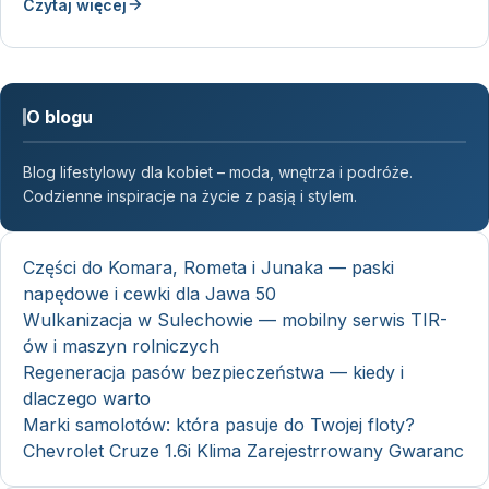
Czytaj więcej
O blogu
Blog lifestylowy dla kobiet – moda, wnętrza i podróże.
Codzienne inspiracje na życie z pasją i stylem.
Części do Komara, Rometa i Junaka — paski
napędowe i cewki dla Jawa 50
Wulkanizacja w Sulechowie — mobilny serwis TIR-
ów i maszyn rolniczych
Regeneracja pasów bezpieczeństwa — kiedy i
dlaczego warto
Marki samolotów: która pasuje do Twojej floty?
Chevrolet Cruze 1.6i Klima Zarejestrrowany Gwaranc