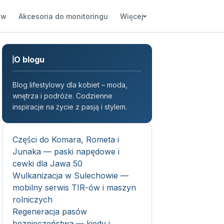
ów
Akcesoria do monitoringu
Więcej
O blogu
Blog lifestylowy dla kobiet – moda,
wnętrza i podróże. Codzienne
inspiracje na życie z pasją i stylem.
Części do Komara, Rometa i
Junaka — paski napędowe i
cewki dla Jawa 50
Wulkanizacja w Sulechowie —
mobilny serwis TIR-ów i maszyn
rolniczych
Regeneracja pasów
bezpieczeństwa — kiedy i