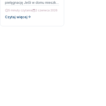
pielęgnację Jeśli w domu mieszka
kot o długiej sierści, z pewnością
5 minuty czytania
2 czerwca 2026
znasz problem przyklejania…
Czytaj więcej