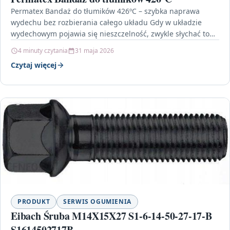
Permatex Bandaż do tłumików 426ºC – szybka naprawa
wydechu bez rozbierania całego układu Gdy w układzie
wydechowym pojawia się nieszczelność, zwykle słychać to
od…
4 minuty czytania
31 maja 2026
Czytaj więcej
PRODUKT
SERWIS OGUMIENIA
Eibach Śruba M14X15X27 S1-6-14-50-27-17-B
S1614502717B