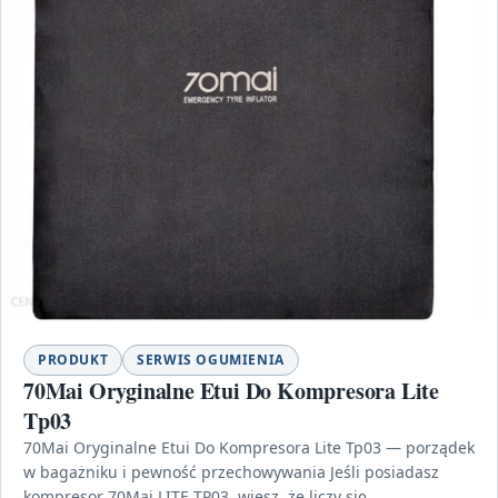
PRODUKT
SERWIS OGUMIENIA
70Mai Oryginalne Etui Do Kompresora Lite
Tp03
70Mai Oryginalne Etui Do Kompresora Lite Tp03 — porządek
w bagażniku i pewność przechowywania Jeśli posiadasz
kompresor 70Mai LITE TP03, wiesz, że liczy się…