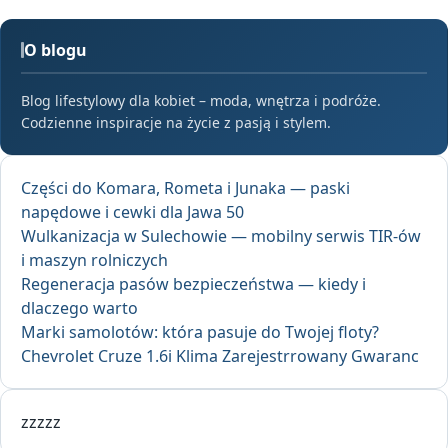
O blogu
Blog lifestylowy dla kobiet – moda, wnętrza i podróże.
Codzienne inspiracje na życie z pasją i stylem.
Części do Komara, Rometa i Junaka — paski
napędowe i cewki dla Jawa 50
Wulkanizacja w Sulechowie — mobilny serwis TIR-ów
i maszyn rolniczych
Regeneracja pasów bezpieczeństwa — kiedy i
dlaczego warto
Marki samolotów: która pasuje do Twojej floty?
Chevrolet Cruze 1.6i Klima Zarejestrrowany Gwaranc
zzzzz