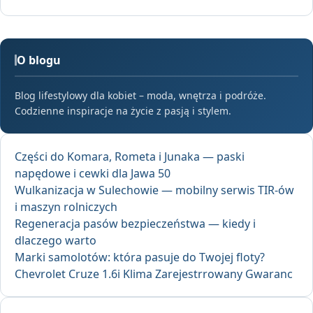
O blogu
Blog lifestylowy dla kobiet – moda, wnętrza i podróże.
Codzienne inspiracje na życie z pasją i stylem.
Części do Komara, Rometa i Junaka — paski
napędowe i cewki dla Jawa 50
Wulkanizacja w Sulechowie — mobilny serwis TIR-ów
i maszyn rolniczych
Regeneracja pasów bezpieczeństwa — kiedy i
dlaczego warto
Marki samolotów: która pasuje do Twojej floty?
Chevrolet Cruze 1.6i Klima Zarejestrrowany Gwaranc