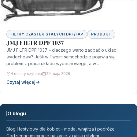
FILTRY CZĄSTEK STAŁYCH DPF/FAP
PRODUKT
JMJ FILTR DPF 1037
JMJ FILTR DPF 1037 – dlaczego warto zadbać o układ
wydechowy? Jeśli w Twoim samochodzie pojawia się
problem z pracą układu wydechowego, a w…
4 minuty czytania
29 maja 2026
Czytaj więcej
O blogu
Blog lifestylowy dla kobiet – moda, wnętrza i podróże.
Codzienne inspiracje na życie z pasją i stylem.