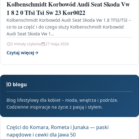
Kolbenschmidt Korbowód Audi Seat Skoda Vw
1 8 2 0 Tfsi Tsi Sw 23 Kor0022
Kolbenschmidt Korbowód Audi Seat Skoda Vw 1.8 TFSI/TSI –
co to za część i do czego służy Kolbenschmidt Korbowód
Audi Seat Skoda Vw 1…
5 minuty czytania
27 maja 2026
Czytaj więcej
O blogu
Blog lifestylowy dla kobiet – moda, wnętrza i podróże.
Codzienne inspiracje na życie z pasją i stylem.
Części do Komara, Rometa i Junaka — paski
napędowe i cewki dla Jawa 50