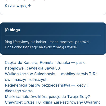
Czytaj więcej
O blogu
Blog lifestylowy dla kobiet – moda, wnętrza i podróże.
Codzienne inspiracje na życie z pasją i stylem.
Części do Komara, Rometa i Junaka — paski
napędowe i cewki dla Jawa 50
Wulkanizacja w Sulechowie — mobilny serwis TIR-
ów i maszyn rolniczych
Regeneracja pasów bezpieczeństwa — kiedy i
dlaczego warto
Marki samolotów: która pasuje do Twojej floty?
Chevrolet Cruze 1.6i Klima Zarejestrrowany Gwaranc