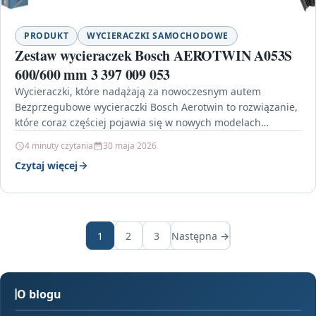
PRODUKT
WYCIERACZKI SAMOCHODOWE
Zestaw wycieraczek Bosch AEROTWIN A053S
600/600 mm 3 397 009 053
Wycieraczki, które nadążają za nowoczesnym autem
Bezprzegubowe wycieraczki Bosch Aerotwin to rozwiązanie,
które coraz częściej pojawia się w nowych modelach
samochodów osobowych. Ich konstrukcja…
4 minuty czytania
30 maja 2026
Czytaj więcej
1
2
3
Następna →
O blogu