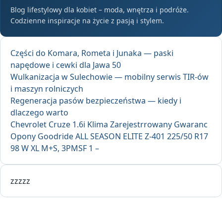
Blog lifestylowy dla kobiet – moda, wnętrza i podróże.
Codzienne inspiracje na życie z pasją i stylem.
Części do Komara, Rometa i Junaka — paski
napędowe i cewki dla Jawa 50
Wulkanizacja w Sulechowie — mobilny serwis TIR-ów
i maszyn rolniczych
Regeneracja pasów bezpieczeństwa — kiedy i
dlaczego warto
Chevrolet Cruze 1.6i Klima Zarejestrrowany Gwaranc
Opony Goodride ALL SEASON ELITE Z-401 225/50 R17
98 W XL M+S, 3PMSF 1 –
zzzzz