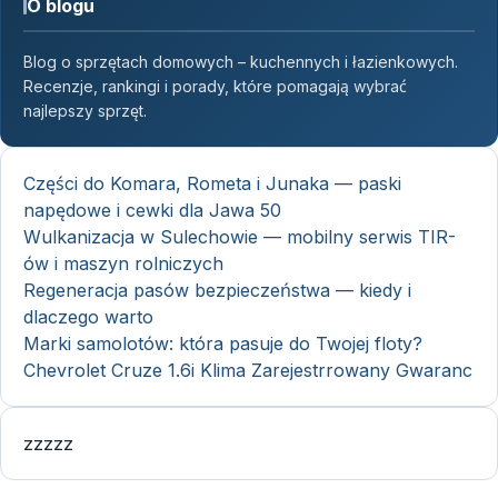
O blogu
Blog o sprzętach domowych – kuchennych i łazienkowych.
Recenzje, rankingi i porady, które pomagają wybrać
najlepszy sprzęt.
Części do Komara, Rometa i Junaka — paski
napędowe i cewki dla Jawa 50
Wulkanizacja w Sulechowie — mobilny serwis TIR-
ów i maszyn rolniczych
Regeneracja pasów bezpieczeństwa — kiedy i
dlaczego warto
Marki samolotów: która pasuje do Twojej floty?
Chevrolet Cruze 1.6i Klima Zarejestrrowany Gwaranc
zzzzz