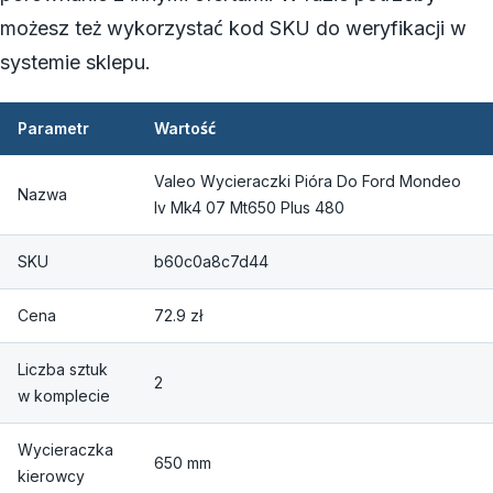
możesz też wykorzystać kod SKU do weryfikacji w
systemie sklepu.
Parametr
Wartość
Valeo Wycieraczki Pióra Do Ford Mondeo
Nazwa
Iv Mk4 07 Mt650 Plus 480
SKU
b60c0a8c7d44
Cena
72.9 zł
Liczba sztuk
2
w komplecie
Wycieraczka
650 mm
kierowcy