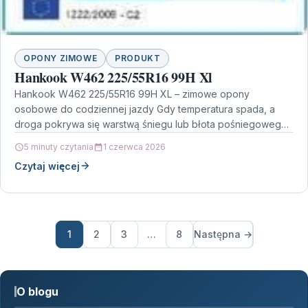
OPONY ZIMOWE
PRODUKT
Hankook W462 225/55R16 99H Xl
Hankook W462 225/55R16 99H XL – zimowe opony
osobowe do codziennej jazdy Gdy temperatura spada, a
droga pokrywa się warstwą śniegu lub błota pośniegowego,
…
5 minuty czytania
1 czerwca 2026
Czytaj więcej
1
2
3
…
8
Następna →
O blogu