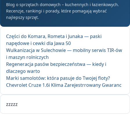
Blog o sprzętach domowych – kuchennych i łazienkowych.
Recenzje, rankingi i porady, które pomagają wybrać
najlepszy sprzęt.
Części do Komara, Rometa i Junaka — paski
napędowe i cewki dla Jawa 50
Wulkanizacja w Sulechowie — mobilny serwis TIR-ów
i maszyn rolniczych
Regeneracja pasów bezpieczeństwa — kiedy i
dlaczego warto
Marki samolotów: która pasuje do Twojej floty?
Chevrolet Cruze 1.6i Klima Zarejestrrowany Gwaranc
zzzzz