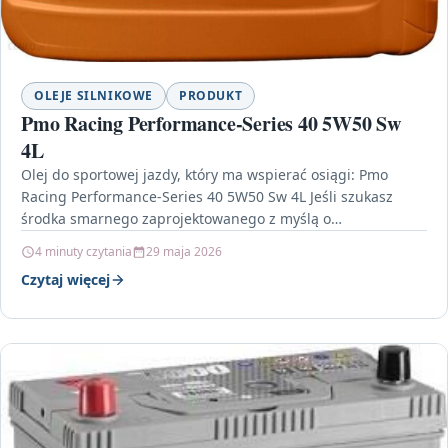
OLEJE SILNIKOWE
PRODUKT
Pmo Racing Performance-Series 40 5W50 Sw
4L
Olej do sportowej jazdy, który ma wspierać osiągi: Pmo
Racing Performance-Series 40 5W50 Sw 4L Jeśli szukasz
środka smarnego zaprojektowanego z myślą o
dynamicznej…
4 minuty czytania
29 maja 2026
Czytaj więcej