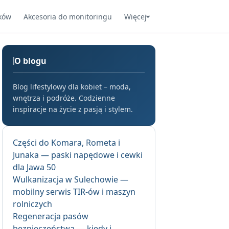
ków
Akcesoria do monitoringu
Więcej
O blogu
Blog lifestylowy dla kobiet – moda,
wnętrza i podróże. Codzienne
inspiracje na życie z pasją i stylem.
Części do Komara, Rometa i
Junaka — paski napędowe i cewki
dla Jawa 50
Wulkanizacja w Sulechowie —
mobilny serwis TIR-ów i maszyn
rolniczych
Regeneracja pasów
bezpieczeństwa — kiedy i