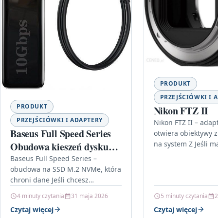
PRODUKT
PRZEJŚCIÓWKI I 
PRODUKT
Nikon FTZ II
PRZEJŚCIÓWKI I ADAPTERY
Nikon FTZ II – adapt
Baseus Full Speed Series
otwiera obiektywy 
na system Z Jeśli m
Obudowa kieszeń dysku
szufladzie obiekty
SSD M.2 NVMe TYPE-C
Baseus Full Speed Series –
mocowaniem F, a…
obudowa na SSD M.2 NVMe, która
GEN2 + kabel
chroni dane Jeśli chcesz
przenosić dysk SSD M.2 NVMe i
4 minuty czytania
31 maja 2026
5 minuty czytania
2
mieć pewność, że…
Czytaj więcej
Czytaj więcej