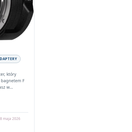
ADAPTERY
er, który
z bagnetem F
asz w
wy NIKKOR z
8 maja 2026