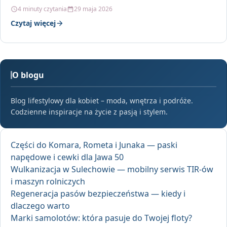
śniegu…
4 minuty czytania
29 maja 2026
Czytaj więcej
O blogu
Blog lifestylowy dla kobiet – moda, wnętrza i podróże.
Codzienne inspiracje na życie z pasją i stylem.
Części do Komara, Rometa i Junaka — paski
napędowe i cewki dla Jawa 50
Wulkanizacja w Sulechowie — mobilny serwis TIR-ów
i maszyn rolniczych
Regeneracja pasów bezpieczeństwa — kiedy i
dlaczego warto
Marki samolotów: która pasuje do Twojej floty?