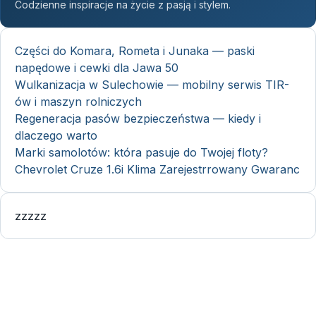
Codzienne inspiracje na życie z pasją i stylem.
Części do Komara, Rometa i Junaka — paski
napędowe i cewki dla Jawa 50
Wulkanizacja w Sulechowie — mobilny serwis TIR-
ów i maszyn rolniczych
Regeneracja pasów bezpieczeństwa — kiedy i
dlaczego warto
Marki samolotów: która pasuje do Twojej floty?
Chevrolet Cruze 1.6i Klima Zarejestrrowany Gwaranc
zzzzz