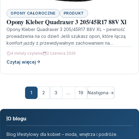
OPONY CAŁOROCZNE
PRODUKT
Opony Kleber Quadraxer 3 205/45R17 88V Xl
Opony Kleber Quadraxer 3 205/45R17 88V XL – pewność
prowadzenia na co dzień Jeśli szukasz opon, które łączą
komfort jazdy z przewidywalnym zachowaniem na…
4 minuty czytania
2 czerwca 2026
Czytaj więcej
1
2
3
…
19
Następna →
O blogu
Blog lifestylowy dla kobiet – moda, wnętrza i podróże.