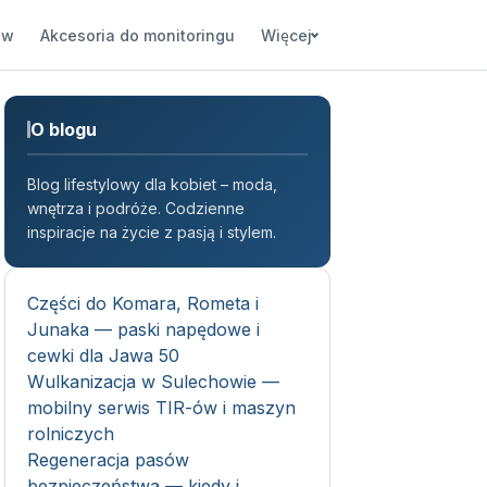
ów
Akcesoria do monitoringu
Więcej
O blogu
Blog lifestylowy dla kobiet – moda,
wnętrza i podróże. Codzienne
inspiracje na życie z pasją i stylem.
Części do Komara, Rometa i
Junaka — paski napędowe i
cewki dla Jawa 50
Wulkanizacja w Sulechowie —
mobilny serwis TIR-ów i maszyn
rolniczych
Regeneracja pasów
bezpieczeństwa — kiedy i