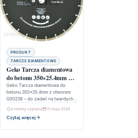
PRODUKT
TARCZE DIAMENTOWE
Geko Tarcza diamentowa
do betonu 350×25.4mm z
otworem G00238
Geko Tarcza diamentowa do
betonu 350×25.4mm z otworem
G00238 – do zadań na twardych
nawierzchniach Gdy w pracy liczy
4 minuty czytania
31 maja 2026
się tempo cięcia i wysoka…
Czytaj więcej