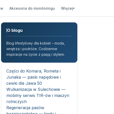
ów
Akcesoria do monitoringu
Więcej
O blogu
Blog lifestylowy dla kobiet – moda,
wnętrza i podróże. Codzienne
inspiracje na życie z pasją i stylem.
Części do Komara, Rometa i
Junaka — paski napędowe i
cewki dla Jawa 50
Wulkanizacja w Sulechowie —
mobilny serwis TIR-ów i maszyn
rolniczych
Regeneracja pasów
bezpieczeństwa — kiedy i