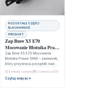
POZOSTAŁE CZĘŚCI
BLACHARSKIE
PRODUKT
Zap Bmw X5 E70
Mocowanie Błotnika Prawe
3968
Zap Bmw X5 E70 Mocowanie
Błotnika Prawe 3968 – zamiennik,
który przywraca porządek nad
kołem Każdy, kto jeździ BMW X5
3 minuty czytania
2 czerwca 2026
E70, wie, jak ważne…
Czytaj więcej