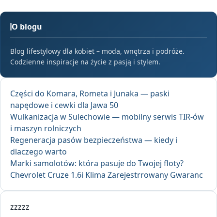
O blogu
Blog lifestylowy dla kobiet – moda, wnętrza i podróże.
Codzienne inspiracje na życie z pasją i stylem.
Części do Komara, Rometa i Junaka — paski
napędowe i cewki dla Jawa 50
Wulkanizacja w Sulechowie — mobilny serwis TIR-ów
i maszyn rolniczych
Regeneracja pasów bezpieczeństwa — kiedy i
dlaczego warto
Marki samolotów: która pasuje do Twojej floty?
Chevrolet Cruze 1.6i Klima Zarejestrrowany Gwaranc
zzzzz