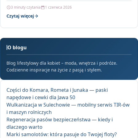
rytuałów, ten…
3 minuty czytania
1 czerwca 2026
Czytaj więcej
O blogu
Blog lifestylowy dla kobiet – moda, wnętrza i podróże.
Codzienne inspiracje na życie z pasją i stylem.
Części do Komara, Rometa i Junaka — paski
napędowe i cewki dla Jawa 50
Wulkanizacja w Sulechowie — mobilny serwis TIR-ów
i maszyn rolniczych
Regeneracja pasów bezpieczeństwa — kiedy i
dlaczego warto
Marki samolotów: która pasuje do Twojej floty?