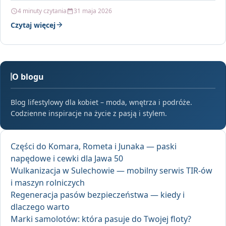
Acdelco…
4 minuty czytania
31 maja 2026
Czytaj więcej
O blogu
Blog lifestylowy dla kobiet – moda, wnętrza i podróże.
Codzienne inspiracje na życie z pasją i stylem.
Części do Komara, Rometa i Junaka — paski
napędowe i cewki dla Jawa 50
Wulkanizacja w Sulechowie — mobilny serwis TIR-ów
i maszyn rolniczych
Regeneracja pasów bezpieczeństwa — kiedy i
dlaczego warto
Marki samolotów: która pasuje do Twojej floty?