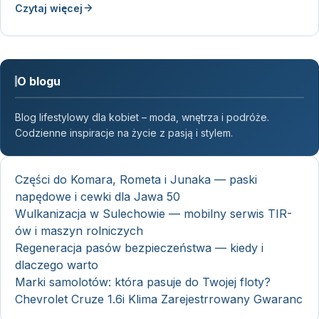
Czytaj więcej
O blogu
Blog lifestylowy dla kobiet – moda, wnętrza i podróże.
Codzienne inspiracje na życie z pasją i stylem.
Części do Komara, Rometa i Junaka — paski
napędowe i cewki dla Jawa 50
Wulkanizacja w Sulechowie — mobilny serwis TIR-
ów i maszyn rolniczych
Regeneracja pasów bezpieczeństwa — kiedy i
dlaczego warto
Marki samolotów: która pasuje do Twojej floty?
Chevrolet Cruze 1.6i Klima Zarejestrrowany Gwaranc