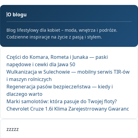
O blogu
Blog lifestylowy dla kobiet – moda, wnętrza i podróże.
Codzienne inspiracje na życie z pasją i stylem.
Części do Komara, Rometa i Junaka — paski
napędowe i cewki dla Jawa 50
Wulkanizacja w Sulechowie — mobilny serwis TIR-ów
i maszyn rolniczych
Regeneracja pasów bezpieczeństwa — kiedy i
dlaczego warto
Marki samolotów: która pasuje do Twojej floty?
Chevrolet Cruze 1.6i Klima Zarejestrrowany Gwaranc
zzzzz