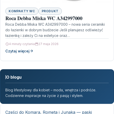
KOMPAKTY WC
PRODUKT
Roca Debba Miska WC A342997000
Roca Debba Miska WC A342997000 – nowa seria ceramiki
do łazienki w dobrym budżecie Jeśli planujesz odświeżyć
łazienkę i zależy Ci na estetyce oraz…
4 minuty czytania
27 maja 2026
Czytaj więcej
O blogu
Blog lifestylowy dla kobiet – moda, wnętrza i podróże.
Codzienne inspiracje na życie z pasją i stylem.
Części do Komara, Rometa i Junaka — paski