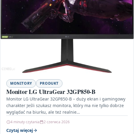
MONITORY
PRODUKT
Monitor LG UltraGear 32GP850-B
Monitor LG UltraGear 32GP850-B – duży ekran i gamingowy
charakter Jeśli szukasz monitora, który ma nie tylko dobrze
wyglądać na biurku, ale też realnie…
4 minuty czytania
2 czerwca 2026
Czytaj więcej