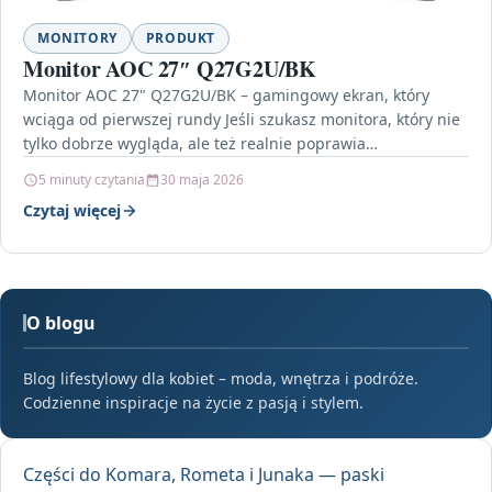
MONITORY
PRODUKT
Monitor AOC 27″ Q27G2U/BK
Monitor AOC 27" Q27G2U/BK – gamingowy ekran, który
wciąga od pierwszej rundy Jeśli szukasz monitora, który nie
tylko dobrze wygląda, ale też realnie poprawia…
5 minuty czytania
30 maja 2026
Czytaj więcej
O blogu
Blog lifestylowy dla kobiet – moda, wnętrza i podróże.
Codzienne inspiracje na życie z pasją i stylem.
Części do Komara, Rometa i Junaka — paski