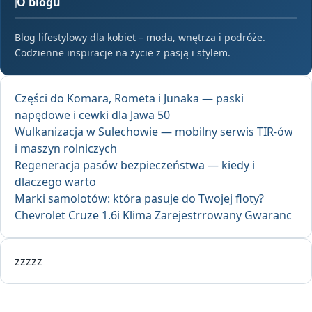
O blogu
Blog lifestylowy dla kobiet – moda, wnętrza i podróże.
Codzienne inspiracje na życie z pasją i stylem.
Części do Komara, Rometa i Junaka — paski
napędowe i cewki dla Jawa 50
Wulkanizacja w Sulechowie — mobilny serwis TIR-ów
i maszyn rolniczych
Regeneracja pasów bezpieczeństwa — kiedy i
dlaczego warto
Marki samolotów: która pasuje do Twojej floty?
Chevrolet Cruze 1.6i Klima Zarejestrrowany Gwaranc
zzzzz