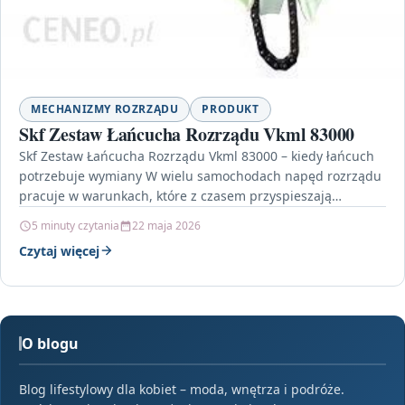
MECHANIZMY ROZRZĄDU
PRODUKT
Skf Zestaw Łańcucha Rozrządu Vkml 83000
Skf Zestaw Łańcucha Rozrządu Vkml 83000 – kiedy łańcuch
potrzebuje wymiany W wielu samochodach napęd rozrządu
pracuje w warunkach, które z czasem przyspieszają
zużycie…
5 minuty czytania
22 maja 2026
Czytaj więcej
O blogu
Blog lifestylowy dla kobiet – moda, wnętrza i podróże.