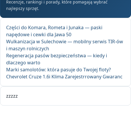
Recenzje, rankingi i porady, które pomagają wybrać
najlepszy sprzęt.
Części do Komara, Rometa i Junaka — paski
napędowe i cewki dla Jawa 50
Wulkanizacja w Sulechowie — mobilny serwis TIR-ów
i maszyn rolniczych
Regeneracja pasów bezpieczeństwa — kiedy i
dlaczego warto
Marki samolotów: która pasuje do Twojej floty?
Chevrolet Cruze 1.6i Klima Zarejestrrowany Gwaranc
zzzzz