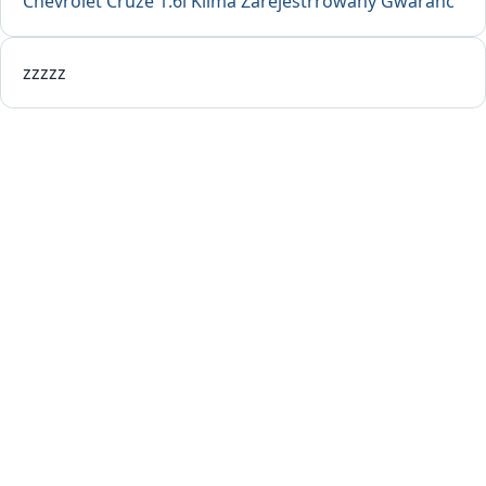
Chevrolet Cruze 1.6i Klima Zarejestrrowany Gwaranc
zzzzz