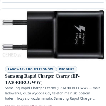
ŁADOWARKI DO TELEFONÓW
PRODUKT
Samsung Rapid Charger Czarny (EP-
TA20EBECGWW)
Samsung Rapid Charger Czarny (EP-TA20EBECGWW) — mała
ładowarka, duża wygoda Gdy telefon ma niski poziom
baterii, liczy się każda minuta. Samsung Rapid Charger
Czarny…