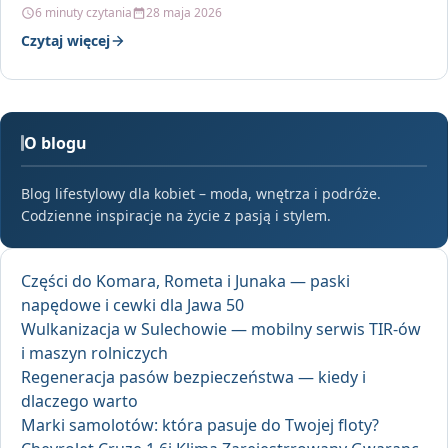
Ładowarka…
6 minuty czytania
28 maja 2026
Czytaj więcej
O blogu
Blog lifestylowy dla kobiet – moda, wnętrza i podróże.
Codzienne inspiracje na życie z pasją i stylem.
Części do Komara, Rometa i Junaka — paski
napędowe i cewki dla Jawa 50
Wulkanizacja w Sulechowie — mobilny serwis TIR-ów
i maszyn rolniczych
Regeneracja pasów bezpieczeństwa — kiedy i
dlaczego warto
Marki samolotów: która pasuje do Twojej floty?