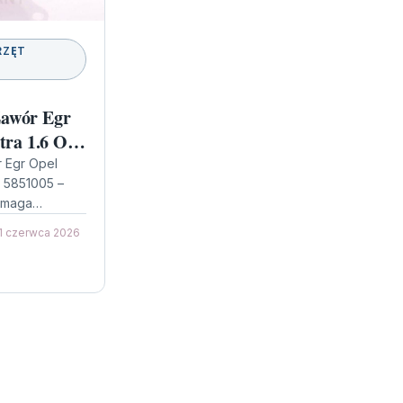
RZĘT
awór Egr
tra 1.6 Oe:
 Egr Opel
: 5851005 –
ymaga
adzie EGR
1 czerwca 2026
ulation)
ie…