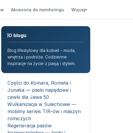
ów
Akcesoria do monitoringu
Więcej
O blogu
Blog lifestylowy dla kobiet – moda,
wnętrza i podróże. Codzienne
inspiracje na życie z pasją i stylem.
Części do Komara, Rometa i
Junaka — paski napędowe i
cewki dla Jawa 50
Wulkanizacja w Sulechowie —
mobilny serwis TIR-ów i maszyn
rolniczych
Regeneracja pasów
bezpieczeństwa — kiedy i