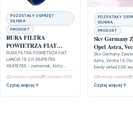
POZOSTAŁY OSPRZĘT
POZOSTAŁY OSP
SILNIKA
SILNIKA
PRODUKT
PRODUKT
RURA FILTRA
Skv Germany Z
POWIETRZA FIAT
Opel Astra, Vec
LANCIA 1.8 2.0 46419786
RURA FILTRA POWIETRZA FIAT
5851005
Skv Germany Zawór
LANCIA 1.8 2.0 46419786
46419786
Astra, Vectra 1.6 Oe
46419786 – zamiennik, który
kiedy układ EGR w
trzyma parametry Jeśli w Twoim
odświeżenia W ukł
4 minuty czytania
1 czerwca 2026
6 minuty czytania
aucie liczy się sprawne zasysanie
(Exhaust Gas Recirc
Czytaj więcej
Czytaj więcej
powietrza i…
kluczowe znaczen