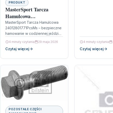
powietrza, którego r
PRODUKT
do przecenienia: z
MasterSport Tarcza
trafi do silnika,…
Hamulcowa
24012801771PcsMs
MasterSport Tarcza Hamulcowa
24012801771PcsMs – bezpieczne
24012801771Pcsms
hamowanie w codziennej jeździe
Wybierając tarczę hamulcową,
4 minuty czytania
29 maja 2026
4 minuty czytania
kierowasz się nie tylko marką, ale
Czytaj więcej
Czytaj więcej
też parametrami, które realnie
wpływają…
POZOSTAŁE CZĘŚCI