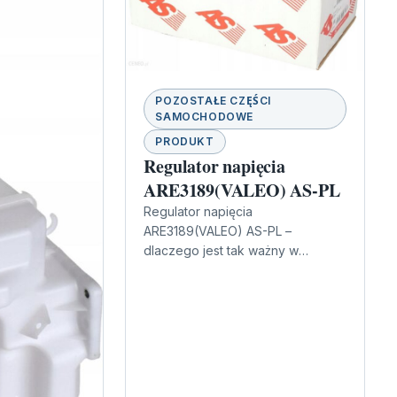
POZOSTAŁE CZĘŚCI
SAMOCHODOWE
PRODUKT
Regulator napięcia
ARE3189(VALEO) AS-PL
Regulator napięcia
ARE3189(VALEO) AS-PL –
dlaczego jest tak ważny w
instalacji auta? W prawidłowej
pracy układu ładowania kluczową
rolę odgrywa element, który
czuwa nad…