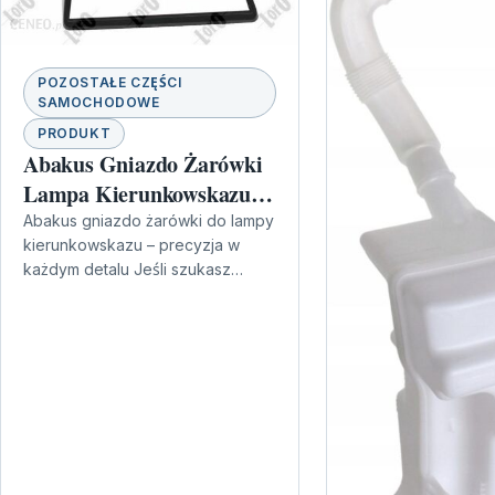
POZOSTAŁE CZĘŚCI
SAMOCHODOWE
PRODUKT
Abakus Gniazdo Żarówki
Lampa Kierunkowskazu
052353122515
Abakus gniazdo żarówki do lampy
kierunkowskazu – precyzja w
52353122515
każdym detalu Jeśli szukasz
elementu, który umożliwia stabilne
zamocowanie żarówki w lampie
kierunkowskazu, dobrym
tropem…