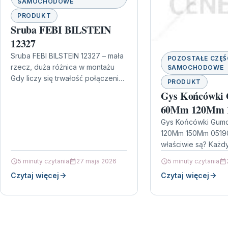
SAMOCHODOWE
PRODUKT
Sruba FEBI BILSTEIN
12327
Sruba FEBI BILSTEIN 12327 – mała
POZOSTAŁE CZĘŚ
rzecz, duża różnica w montażu
SAMOCHODOWE
Gdy liczy się trwałość połączenia i
PRODUKT
pewność montażu, warto sięgać
Gys Końcówki
po sprawdzone komponenty.…
60Mm 120Mm
051904
Gys Końcówki Gum
120Mm 150Mm 05190
właściwie są? Każd
sytuację, w której 
5 minuty czytania
27 maja 2026
5 minuty czytania
zaczyna wpływać 
Czytaj więcej
Czytaj więcej