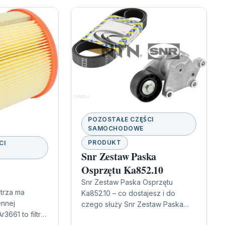
POZOSTAŁE CZĘŚCI
SAMOCHODOWE
PRODUKT
CI
Snr Zestaw Paska
Osprzętu Ka852.10
Snr Zestaw Paska Osprzętu
etrza ma
Ka852.10 – co dostajesz i do
ennej
czego służy Snr Zestaw Paska
r3661 to filtr
Osprzętu Ka852.10 to komplet