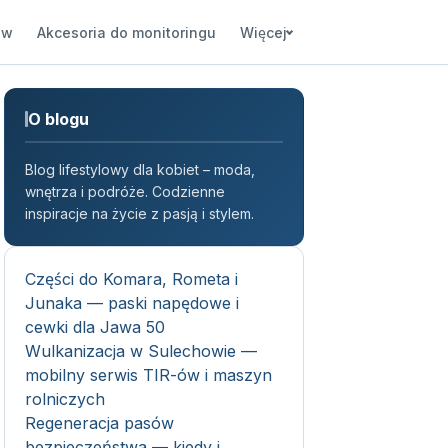
ów
Akcesoria do monitoringu
Więcej
O blogu
Blog lifestylowy dla kobiet – moda,
wnętrza i podróże. Codzienne
inspiracje na życie z pasją i stylem.
Części do Komara, Rometa i
Junaka — paski napędowe i
cewki dla Jawa 50
Wulkanizacja w Sulechowie —
mobilny serwis TIR-ów i maszyn
rolniczych
Regeneracja pasów
bezpieczeństwa — kiedy i