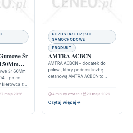
CI
POZOSTAŁE CZĘŚCI
SAMOCHODOWE
PRODUKT
 Gumowe Śr
AMTRA ACBCN
 150Mm
AMTRA ACBCN – dodatek do
paliwa, który podnosi liczbę
owe Śr 60Mm
cetanową AMTRA ACBCN to
4 – po co
praktyczny dodatek do paliwa
y kierowca zna
zwiększający liczbę cetanową,
drobny element
27 maja 2026
4 minuty czytania
23 maja 2026
przeznaczony dla osób, które…
na…
Czytaj więcej