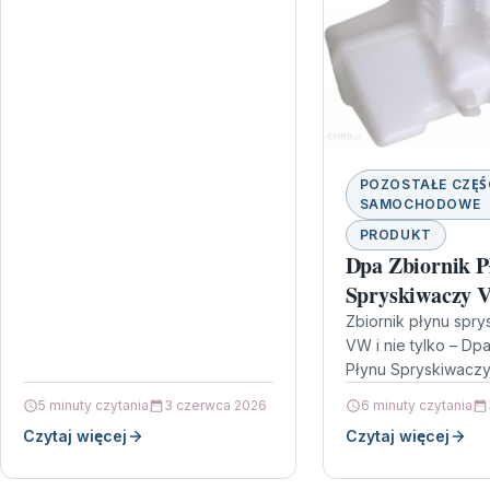
POZOSTAŁE CZĘŚ
SAMOCHODOWE
PRODUKT
Dpa Zbiornik P
Spryskiwaczy V
Beetle 5C
Zbiornik płynu spr
VW i nie tylko – Dpa
Płynu Spryskiwaczy
Beetle 5C Jeśli zau
5 minuty czytania
3 czerwca 2026
6 minuty czytania
Twoim aucie braku
Czytaj więcej
Czytaj więcej