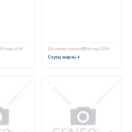
ola jest nie
przeznaczony do zastosowań, w
anim powietrze
których…
29 maja 2026
4 minuty czytania
28 maja 2026
Czytaj więcej