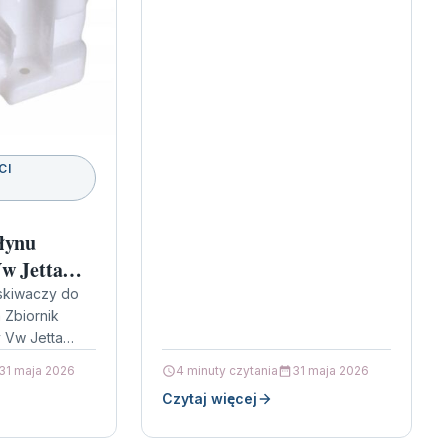
CI
łynu
w Jetta
yskiwaczy do
 Zbiornik
 Vw Jetta
ważasz, że w
31 maja 2026
4 minuty czytania
31 maja 2026
je…
Czytaj więcej