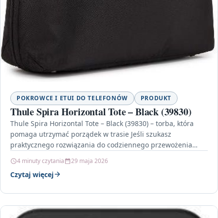
POKROWCE I ETUI DO TELEFONÓW
PRODUKT
Thule Spira Horizontal Tote – Black (39830)
Thule Spira Horizontal Tote – Black (39830) – torba, która
pomaga utrzymać porządek w trasie Jeśli szukasz
praktycznego rozwiązania do codziennego przewożenia
drobiazgów, dokumentów…
4 minuty czytania
29 maja 2026
Czytaj więcej