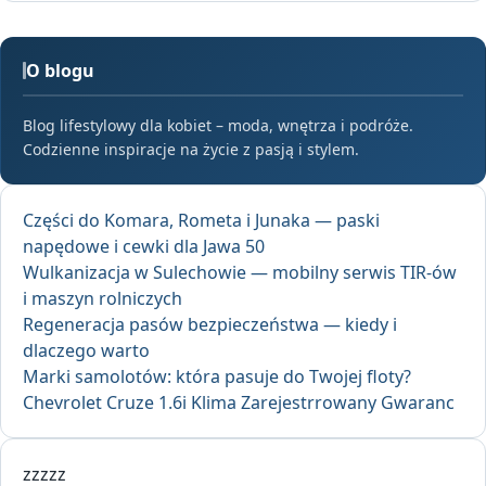
O blogu
Blog lifestylowy dla kobiet – moda, wnętrza i podróże.
Codzienne inspiracje na życie z pasją i stylem.
Części do Komara, Rometa i Junaka — paski
napędowe i cewki dla Jawa 50
Wulkanizacja w Sulechowie — mobilny serwis TIR-ów
i maszyn rolniczych
Regeneracja pasów bezpieczeństwa — kiedy i
dlaczego warto
Marki samolotów: która pasuje do Twojej floty?
Chevrolet Cruze 1.6i Klima Zarejestrrowany Gwaranc
zzzzz