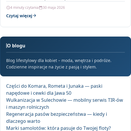
się szybkość działania i czyste stanowisko…
4 minuty czytania
30 maja 2026
Czytaj więcej
O blogu
Blog lifestylowy dla kobiet – moda, wnętrza i podróże.
Codzienne inspiracje na życie z pasją i stylem.
Części do Komara, Rometa i Junaka — paski
napędowe i cewki dla Jawa 50
Wulkanizacja w Sulechowie — mobilny serwis TIR-ów
i maszyn rolniczych
Regeneracja pasów bezpieczeństwa — kiedy i
dlaczego warto
Marki samolotów: która pasuje do Twojej floty?