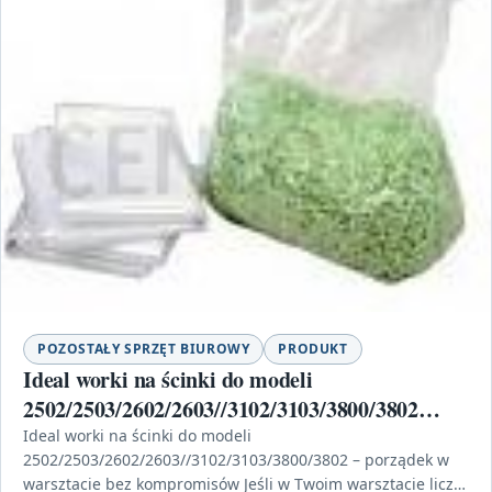
POZOSTAŁY SPRZĘT BIUROWY
PRODUKT
Ideal worki na ścinki do modeli
2502/2503/2602/2603//3102/3103/3800/3802
50szt.
Ideal worki na ścinki do modeli
2502/2503/2602/2603//3102/3103/3800/3802 – porządek w
warsztacie bez kompromisów Jeśli w Twoim warsztacie liczy