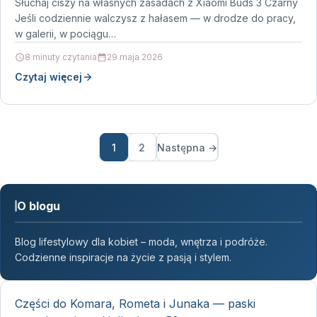
Słuchaj ciszy na własnych zasadach z Xiaomi Buds 3 Czarny
Jeśli codziennie walczysz z hałasem — w drodze do pracy,
w galerii, w pociągu…
8 minuty czytania
29 maja 2026
Czytaj więcej
1
2
Następna →
O blogu
Blog lifestylowy dla kobiet – moda, wnętrza i podróże.
Codzienne inspiracje na życie z pasją i stylem.
Części do Komara, Rometa i Junaka — paski