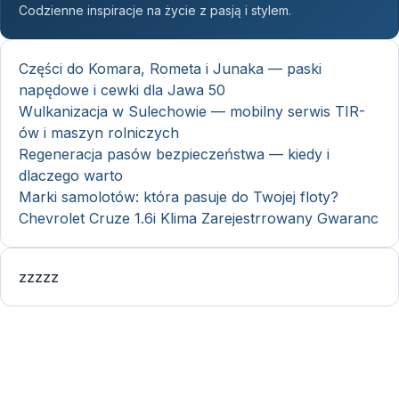
Codzienne inspiracje na życie z pasją i stylem.
Części do Komara, Rometa i Junaka — paski
napędowe i cewki dla Jawa 50
Wulkanizacja w Sulechowie — mobilny serwis TIR-
ów i maszyn rolniczych
Regeneracja pasów bezpieczeństwa — kiedy i
dlaczego warto
Marki samolotów: która pasuje do Twojej floty?
Chevrolet Cruze 1.6i Klima Zarejestrrowany Gwaranc
zzzzz