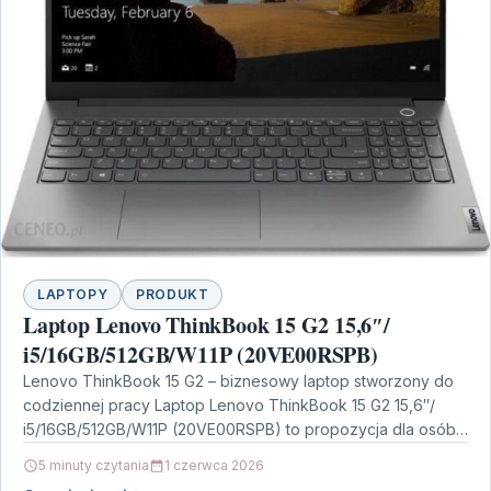
LAPTOPY
PRODUKT
Laptop Lenovo ThinkBook 15 G2 15,6″/
i5/16GB/512GB/W11P (20VE00RSPB)
Lenovo ThinkBook 15 G2 – biznesowy laptop stworzony do
codziennej pracy Laptop Lenovo ThinkBook 15 G2 15,6″/
i5/16GB/512GB/W11P (20VE00RSPB) to propozycja dla osób,
które…
5 minuty czytania
1 czerwca 2026