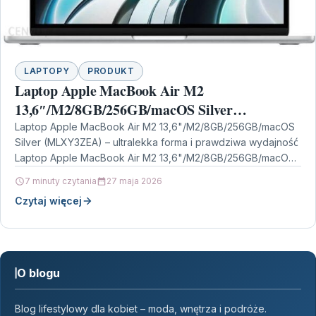
LAPTOPY
PRODUKT
Laptop Apple MacBook Air M2
13,6″/M2/8GB/256GB/macOS Silver
(MLXY3ZEA)
Laptop Apple MacBook Air M2 13,6"/M2/8GB/256GB/macOS
Silver (MLXY3ZEA) – ultralekka forma i prawdziwa wydajność
Laptop Apple MacBook Air M2 13,6"/M2/8GB/256GB/macOS
Silver (MLXY3ZEA) to propozycja…
7 minuty czytania
27 maja 2026
Czytaj więcej
O blogu
Blog lifestylowy dla kobiet – moda, wnętrza i podróże.