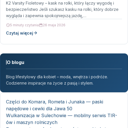
K2 Varsity Fioletowy – kask na rolki, który łączy wygodę i
bezpieczeństwo Jeśli szukasz kasku na rolki, który dobrze
wygląda i zapewnia spokojniejszą jazdę,…
5 minuty czytania
26 maja 2026
Czytaj więcej
O blogu
Blog lifestylowy dla kobiet – moda, wnętrza i podróże.
Codzienne inspiracje na życie z pasją i stylem.
Części do Komara, Rometa i Junaka — paski
napędowe i cewki dla Jawa 50
Wulkanizacja w Sulechowie — mobilny serwis TIR-
ów i maszyn rolniczych