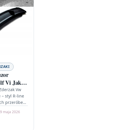
RZAKI
uzor
f Vi Jak
 Zderzak Vw
 – styl R-line
ch przeróbek
wój Volkswagen
9 maja 2026