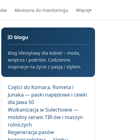
ków
Akcesoria do monitoringu
Więcej
O blogu
Blog lifestylowy dla kobiet – moda,
wnętrza i podróże. Codzienne
inspiracje na życie z pasją i stylem.
Części do Komara, Rometa i
Junaka — paski napędowe i cewki
dla Jawa 50
Wulkanizacja w Sulechowie —
mobilny serwis TIR-ów i maszyn
rolniczych
Regeneracja pasów
bezpieczeństwa — kiedy i