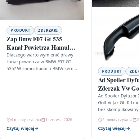
PRODUKT
ZDERZAKI
Zap Bmw F07 Gt 535
Kanał Powietrza Hamulca
Prawy 3951
Dlaczego warto wymienić prawy
kanał powietrza w BMW F07 GT
535? W samochodach BMW serii
PRODUKT
ZDE
F07 GT ważne elementy układu
Ad Spoiler Dyf
osłon i kierowania przepływem…
Zderzak Vw Gol
Gti R Line
Ad Spoiler Dyfuzor
Golf Vi Jak Gti R Line
bez skomplikowany
Jeśli chcesz, aby T
4 minuty czytania
1 czerwca 2026
5 minuty czytania
2
Golf VI…
Czytaj więcej
Czytaj więcej