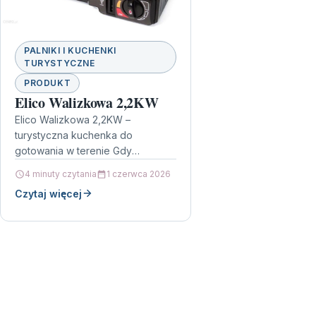
PALNIKI I KUCHENKI
TURYSTYCZNE
PRODUKT
Elico Walizkowa 2,2KW
Elico Walizkowa 2,2KW –
turystyczna kuchenka do
gotowania w terenie Gdy
planujesz biwak, wyjazd na
4 minuty czytania
1 czerwca 2026
działkę albo po prostu chcesz
Czytaj więcej
mieć niezawodne źródło ciepła…