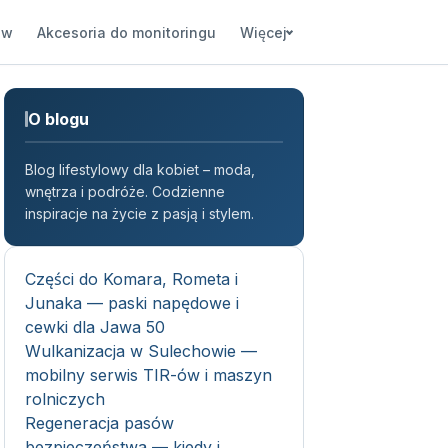
ów
Akcesoria do monitoringu
Więcej
O blogu
Blog lifestylowy dla kobiet – moda,
wnętrza i podróże. Codzienne
inspiracje na życie z pasją i stylem.
Części do Komara, Rometa i
Junaka — paski napędowe i
cewki dla Jawa 50
Wulkanizacja w Sulechowie —
mobilny serwis TIR-ów i maszyn
rolniczych
Regeneracja pasów
bezpieczeństwa — kiedy i